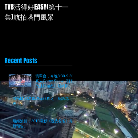
TVB活得好EASY(第十一
再次為TVB<活得好EASY
集)航拍塔門風景
拍攝
Recent Posts
翡翠台，今晚8:30-9:30
真人Game Show《降魔
的捉妖遊戲》最終回。究
竟邊個係魔？
航拍MTR港鐵環保旅程之「鳥語花
香」。
幾經波折，2018電影《脫皮爸爸》最
新預告。