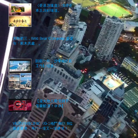
《香港原味道》找尋香港
本土原始味道。
大年初三，Wild Bear Company 提提
你「和木共處」。
回顧一年，沙中線的相關
工作比較多。
【最大敵人唔係對手，而
係暈船浪？＠＠】
VIUTV今晚10:00《G-1格鬥會II》8位
新參賽者﹐再打一場又一場硬仗！