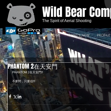
Wild Bear Co
The Spirit of Aerial Shooting
HOME
WHAT'S NEW
PROFILE
PHANTOM 2在天安門
PHANTOM 2在天安門!!
不要問，只要信!!!