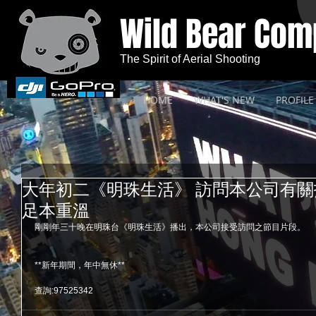
Wild Bear Co
The Spirit of Aerial Shooting
HOME
WHAT'S NEW
PROFILE
大年初二《明珠生活》 訪問本公司有關拍攝飛
足本重溫
剛剛年三十晚在明珠台《明珠生活》播出，本公司接受訪問之節目片段。
**新年期間，年中無休**
查詢:97525342