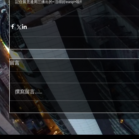
記住留意逄周三播出的<活得好easy>啦!!
留言
撰寫留言......