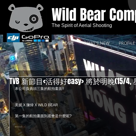
Wild Bear Co
The Spirit of Aerial Shooting
HOME
WHAT'S NEW
PROFILE
TVB 新節目<活得好easy> 將於明晚(15/4,
本公司負責頭三集的航拍畫面!!
美妮 X 陳煒 X WILD BEAR
第一集的航拍畫面到底會是什麼呢?
⋯⋯