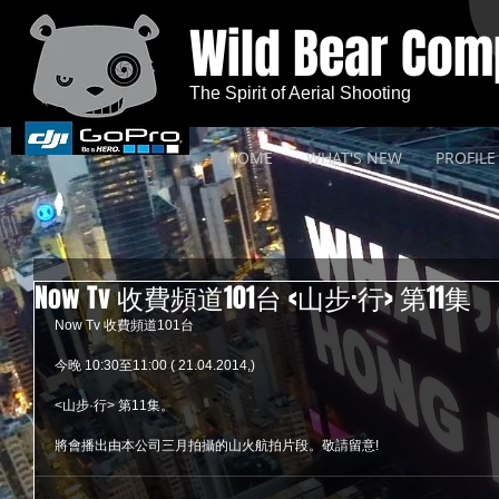
Wild Bear Co
The Spirit of Aerial Shooting
HOME
WHAT'S NEW
PROFILE
Now Tv 收費頻道101台 <山步·行> 第11集
Now Tv 收費頻道101台
今晚 10:30至11:00 ( 21.04.2014,)
<山步·行> 第11集。
將會播出由本公司三月拍攝的山火航拍片段。敬請留意!