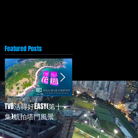
Featured Posts
TVB活得好EASY(第十一
再次為TVB<活得好EASY
集)航拍塔門風景
拍攝