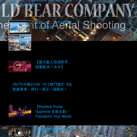
你「和木共處」。
回顧一年，沙中線的相關
工作比較多。
【最大敵人唔係對手，而
係暈船浪？＠＠】
VIUTV今晚10:00《G-1格鬥會II》8位
新參賽者﹐再打一場又一場硬仗！
【Reebok Pump
Supreme 全新企劃 –
Transform Your World】
Project 2017
HKBN香港寬頻新TVC出
爐