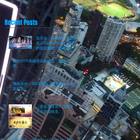
Recent Posts
翡翠台，今晚8:30-9:30
真人Game Show《降魔
的捉妖遊戲》最終回。究
竟邊個係魔？
航拍MTR港鐵環保旅程之「鳥語花
香」。
幾經波折，2018電影《脫皮爸爸》最
新預告。
《香港原味道》找尋香港
本土原始味道。
大年初三，Wild Bear Company 提提