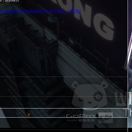
，請勿模仿** 
ww.youtube.com/watch?v=DYAyL_b7Dtg