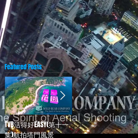
Featured Posts
TVB活得好EASY(第十一
再次為TVB<活得好EASY
集)航拍塔門風景
拍攝