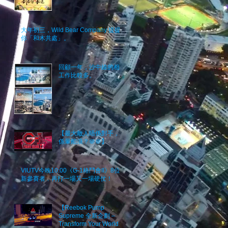
大年初三，Wild Bear Company 提提
你「和木共處」。
回顧一年，沙中線的相關
工作比較多。
【最大敵人唔係對手，而
係暈船浪？＠＠】
VIUTV今晚10:00《G-1格鬥會II》8位
新參賽者﹐再打一場又一場硬仗！
【Reebok Pump
Supreme 全新企劃 –
Transform Your World】