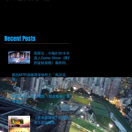
Recent Posts
翡翠台，今晚8:30-9:30
真人Game Show《降魔
的捉妖遊戲》最終回。究
竟邊個係魔？
航拍MTR港鐵環保旅程之「鳥語花
香」。
幾經波折，2018電影《脫皮爸爸》最
新預告。
《香港原味道》找尋香港
本土原始味道。