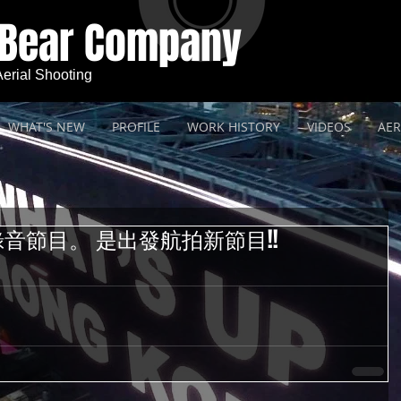
 Bear Company
 Aerial Shooting
WHAT'S NEW
PROFILE
WORK HISTORY
VIDEOS
AER
音節目。 是出發航拍新節目!!