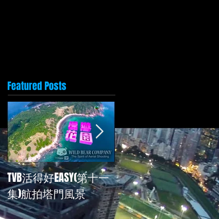
Featured Posts
TVB活得好EASY(第十一
再次為TVB<活得好EASY
集)航拍塔門風景
拍攝