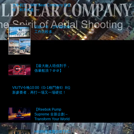
大年初三，Wild Bear Company 提提
你「和木共處」。
回顧一年，沙中線的相關
工作比較多。
【最大敵人唔係對手，而
係暈船浪？＠＠】
VIUTV今晚10:00《G-1格鬥會II》8位
新參賽者﹐再打一場又一場硬仗！
【Reebok Pump
Supreme 全新企劃 –
Transform Your World】
Project 2017
HKBN香港寬頻新TVC出