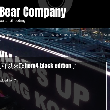
 Bear Company
 Aerial Shooting
WHAT'S NEW
PROFILE
WORK HISTORY
VIDEOS
AER
hero4 black edition了
 edition了。