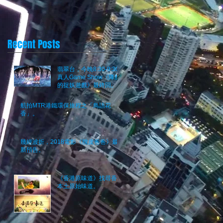
Recent Posts
翡翠台，今晚8:30-9:30
真人Game Show《降魔
的捉妖遊戲》最終回。究
竟邊個係魔？
航拍MTR港鐵環保旅程之「鳥語花
香」。
幾經波折，2018電影《脫皮爸爸》最
新預告。
《香港原味道》找尋香港
本土原始味道。