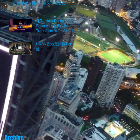
新參賽者﹐再打一場又一場硬仗！
【Reebok Pump
Supreme 全新企劃 –
Transform Your World】
Project 2017
HKBN香港寬頻新TVC出
爐
Archive