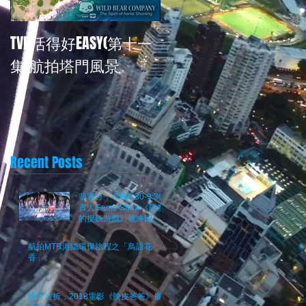
TVB活得好EASY(第十一
再次為TVB<活得好EASY
集)航拍塔門風景
拍攝
Recent Posts
翡翠台，今晚8:30-9:30
真人Game Show《降魔
的捉妖遊戲》最終回。究
竟邊個係魔？
航拍MTR港鐵環保旅程之「鳥語花
香」。
幾經波折，2018電影《脫皮爸爸》最