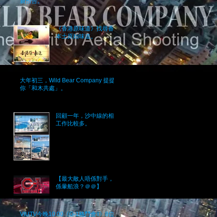
新預告。
《香港原味道》找尋香港
本土原始味道。
大年初三，Wild Bear Company 提提
你「和木共處」。
回顧一年，沙中線的相關
工作比較多。
【最大敵人唔係對手，而
係暈船浪？＠＠】
VIUTV今晚10:00《G-1格鬥會II》8位