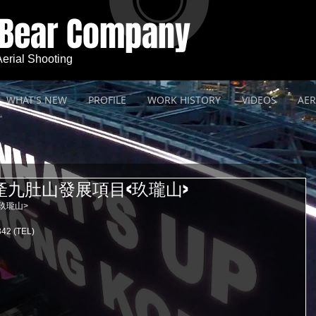
 Bear Company
 Aerial Shooting
WHAT'S NEW
PROFILE
WORK HISTORY
VIDEOS
AER
產九肚山發展項目<玖瓏山>
瓏山> 
 (TEL) 