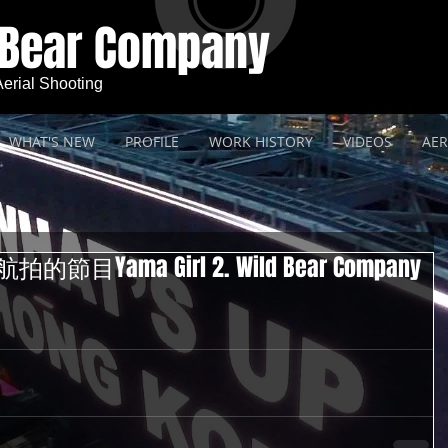
 Bear Company
 Aerial Shooting
WHAT'S NEW
PROFILE
WORK HISTORY
VIDEOS
AER
目Yama Girl 2. Wild Bear Company