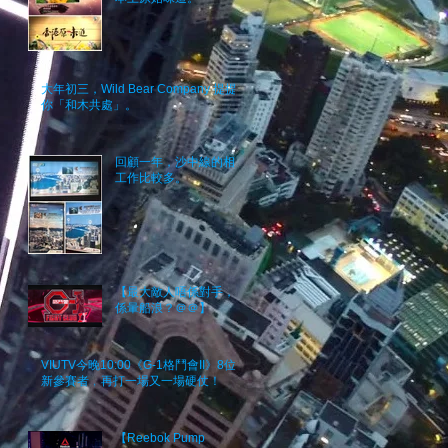
大年初三，Wild Bear Company 提提
你「和木共處」。
回顧一年，沙中線的相關
工作比較多。
【最大敵人唔係對手，而
係暈船浪？＠＠】
VIUTV今晚10:00《G-1格鬥會II》8位
新參賽者﹐再打一場又一場硬仗！
【Reebok Pump