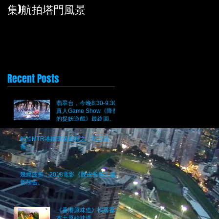
集)航拍塔門風景
拍攝
Recent Posts
翡翠台，今晚8:30-9:30
真人Game Show《降魔
的捉妖遊戲》最終回。究
竟邊個係魔？
航拍MTR港鐵環保旅程之「鳥語花
香」。
幾經波折，2018電影《脫皮爸爸》最
新預告。
《香港原味道》找尋香港
本土原始味道。