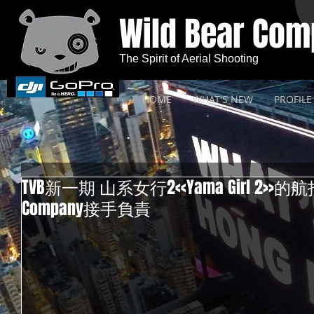
Wild Bear Co
The Spirit of Aerial Shooting
HOME
WHAT'S NEW
PROFILE
TVB新一期 山系女行2<<Yama Girl 2>>的
Company接手負責