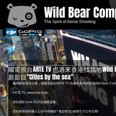
Wild Bear Co
The Spirit of Aerial Shooting
HOME
WHAT'S NEW
PROFILE
國電視台ARTE TV 也過來香港找我地Wild B
新節目"Cities by the sea"
繼俄羅斯電視台後，德國電視台ARTE TV 也過來香港找我地Wild Bear Company 合
ARTE TV: www.arte.tv/de 
節目將於June 2015在德國首播。  
想知香港係外國人心目中有幾靚? 敬請留意! 稍後官方公布日期!  