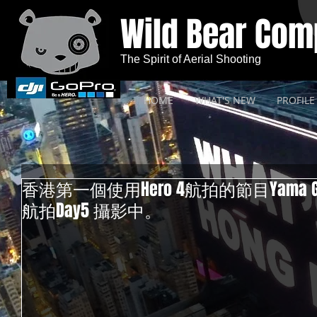
Wild Bear Co
The Spirit of Aerial Shooting
HOME
WHAT'S NEW
PROFILE
香港第一個使用Hero 4航拍的節目Yama Girl 2.
航拍Day5 攝影中。