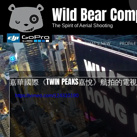
Wild Bear Co
The Spirit of Aerial Shooting
HOME
WHAT'S NEW
PROFILE
嘉華國際《TWIN PEAKS嘉悅》航拍的電視
https://vimeo.com/124310190