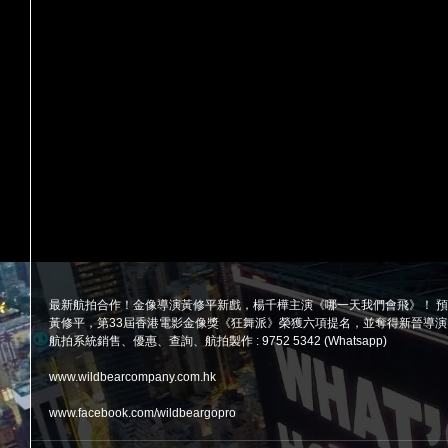
最新航拍合作！金像導演黃修平新戲，楊千樺主演《哪一天我們會飛》！ 預
黃修平，第33屆香港電影金像獎《狂舞派》榮獲六項提名，並奪得新晉導演
航拍系統銷售、優惠、查詢、航拍製作 : 9752 5342 (Whatsapp) 
www.wildbearcompany.com.hk
www.facebook.com/wildbeargopro