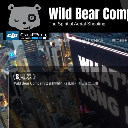
Wild Bear Co
The Spirit of Aerial Shooting
HOME
WHAT'S NEW
PROFILE
《s風暴》
Wild Bear Company負責航拍的《s風暴》今日正式上映！