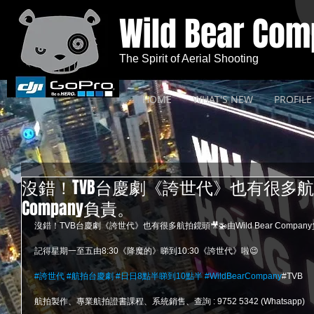
Wild Bear Co
The Spirit of Aerial Shooting
HOME
WHAT'S NEW
PROFILE
沒錯！TVB台慶劇《誇世代》也有很多航拍鏡頭
Company負責。
沒錯！TVB台慶劇《誇世代》也有很多航拍鏡頭🎥🚁由Wild Bear Compan
記得星期一至五由8:30《降魔的》睇到10:30《誇世代》啦😉
#誇世代
#航拍台慶劇
#日日8點半睇到10點半
#WildBearCompany
#TVB
航拍製作、專業航拍證書課程、系統銷售、查詢 : 9752 5342 (Whatsapp)