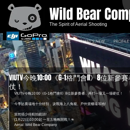
Wild Bear Co
The Spirit of Aerial Shooting
HOME
WHAT'S NEW
PROFILE
VIUTV今晚10:00《G-1格鬥會II》8
仗！
VIUTV今晚10:00《G-1格鬥會II》8位新參賽者﹐再打一場又一場硬仗！
今季比賽場地十分特別﹐決戰海上八角籠、戶外貨櫃場等地!
當然唔少得航拍鏡頭!
(1月22日)10:00起 一至五晚晚開戰！👊
Aerial: Wild Bear Company