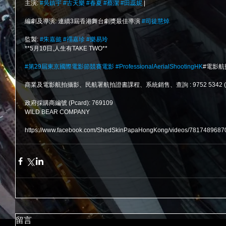
主演: 
#吳鎮宇
#古天樂
#春夏
#蔡潔
#田蕊妮
 |
編劇及導演: 連續3屆香港舞台劇獎最佳導演 
#司徒慧焯
監製: 
#朱嘉懿
#禤嘉珍
#樂易玲
**5月10日,人生有TAKE TWO**
#第29屆東京國際電影節競賽電影
#ProfessionalAerialShootingHK
#電影航
商業及電影航拍攝影、民航署航拍證書課程、系統銷售、查詢 : 9752 5342 (Wh
政府採購商編號 (Pcard): 769109
WILD BEAR COMPANY
https://www.facebook.com/ShedSkinPapaHongKong/videos/7817489687
留言