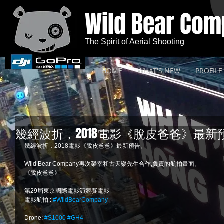
Wild Bear Co
The Spirit of Aerial Shooting
HOME
WHAT'S NEW
PROFILE
幾經波折，2018電影《脫皮爸爸》最新
幾經波折，2018電影《脫皮爸爸》最新預告。
Wild Bear Company再次榮幸和古天樂先生合作,負責的航拍畫面。
《脫皮爸爸》
第29屆東京國際電影節競賽電影
電影航拍 : 
#WildBearCompany
Drone: 
#S1000
#GH4