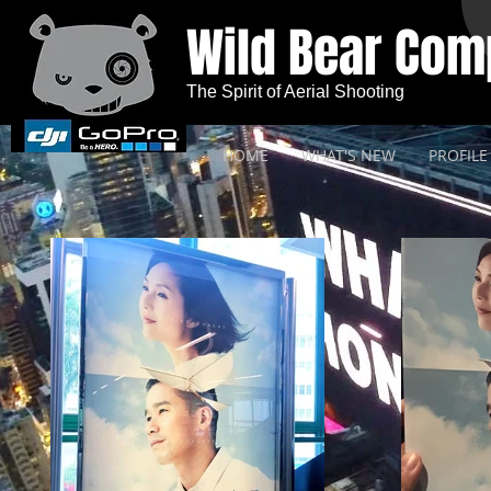
Wild Bear Co
The Spirit of Aerial Shooting
HOME
WHAT'S NEW
PROFILE