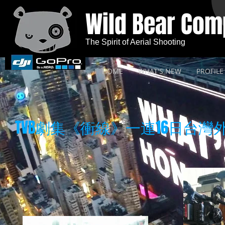
Wild Bear Co
The Spirit of Aerial Shooting
HOME
WHAT'S NEW
PROFILE
TVB劇集《衝線》一連16日台灣