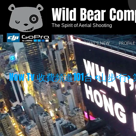
Wild Bear Co
The Spirit of Aerial Shooting
HOME
WHAT'S NEW
PROFILE
Now Tv 收費頻道101台 <山步·行>