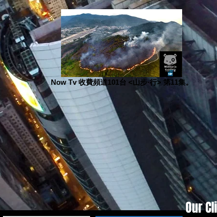
Now Tv 收費頻道101台 <山步·行> 第11集。
Our Cl