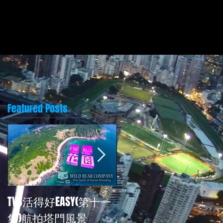
Featured Posts
TVB活得好EASY(第十一
再次為TVB<活得好EASY
集)航拍塔門風景
拍攝