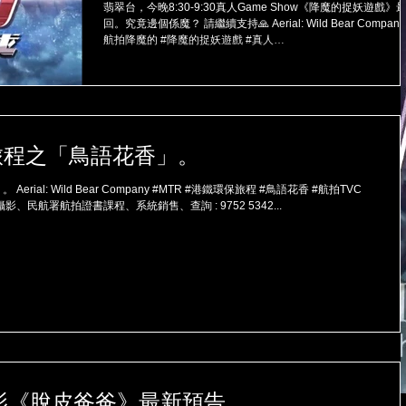
翡翠台，今晚8:30-9:30真人Game Show《降魔的捉妖遊戲》
回。究竟邊個係魔？ 請繼續支持🙏 Aerial: Wild Bear Company #
航拍降魔的 #降魔的捉妖遊戲 #真人
GameShow#WildBearCompany...
旅程之「鳥語花香」。
ial: Wild Bear Company #MTR #港鐵環保旅程 #鳥語花香 #航拍TVC
拍攝影、民航署航拍證書課程、系統銷售、查詢 : 9752 5342...
電影《脫皮爸爸》最新預告。