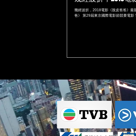
幾經波折，2018電影《脫皮爸爸》最新預告。 Wild Bear Company再次榮幸和古天樂先生合作,負