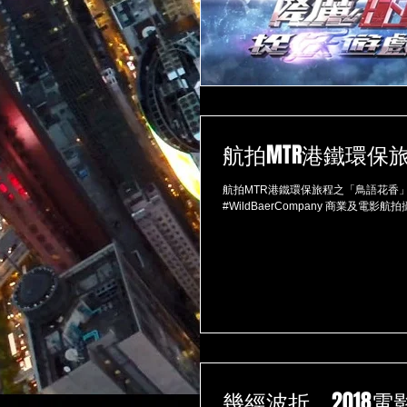
航拍MTR港鐵環保
航拍MTR港鐵環保旅程之「鳥語花香」。 Aer
#WildBaerCompany 商業及電影航
幾經波折，2018