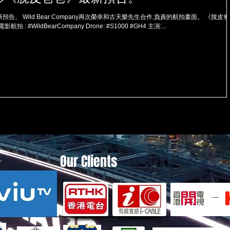
責的航拍畫面。 《脫皮爸
爸》 第29屆東京國際電影節競賽電影 電影航拍 : #WildBearCompany Drone: #S1000 #GH4 主演:...
Our Clients