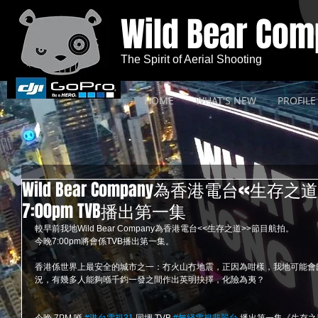
Wild Bear Co
The Spirit of Aerial Shooting
HOME
WHAT'S NEW
PROFILE
Wild Bear Company為香港電台<<生
7:00pm TVB播出第一集
較早前我地Wild Bear Company為香港電台<<生存之道>>節目航拍。  
今晚7:00pm將會係TVB播出第一集。 
香港係世界上最安全的城市之一：冇火山冇地震，正因為咁樣，我地可能會
況，有幾多人能夠喺千鈞一發之間作出英明抉擇，化險為夷？