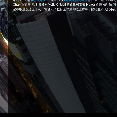
今晚 7PM 喺 
#港台電視31
 同埋 TVB 
#無綫電視翡翠台
 播出第一集《生存之道
Chak 翟凱泰 同埋 黃美棋Meiki Official 將會挑戰嘉賓 Hatou 蝦頭 楊詩敏 同 
家車數量超過五十萬、電梯人均數目全球最高嘅城市中，能唔能夠大難不死